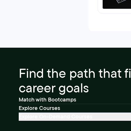
Find the path that f
career goals
Match with Bootcamps
Explore Courses
Explore On-Demand Courses