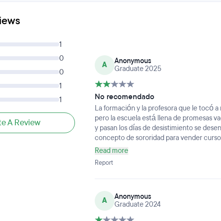
iews
1
0
Anonymous
A
Graduate 2025
0
1
No recomendado
1
La formación y la profesora que le tocó a
pero la escuela está llena de promesas vac
te A Review
y pasan los días de desistimiento se dese
concepto de sororidad para vender cursos p
que me resulta hasta doloroso si lo pienso
Read more
irrisorio, cuatro becas, la tasa de empleabil
Report
siquiera existe en el formulario en el qu
motivacionales y poca chicha, estoy se
intenciones pero con los años es una es
Anonymous
medio más de lo que pagarías por hacerte
A
Graduate 2024
medalla de lo mucho que te ayudaron si ti
consigues comenzar a trabajar en el secto