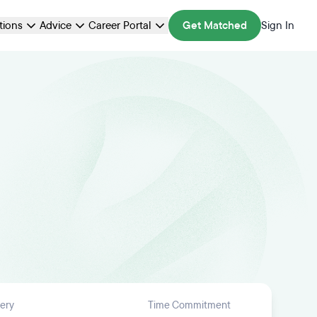
ations
Advice
Career Portal
Get Matched
Sign In
very
Time Commitment