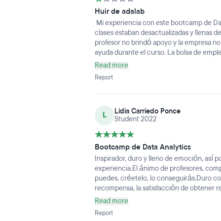
Huir de adalab
Mi experiencia con este bootcamp de Da
clases estaban desactualizadas y llenas de
profesor no brindó apoyo y la empresa no
ayuda durante el curso. La bolsa de emple
después de seis meses, ninguna alumna fu
Read more
muy alto y las clases de apoyo no eran út
Report
Premium o una plataforma de empleo. N
Lidia Carriedo Ponce
L
Student 2022
Bootcamp de Data Analytics
Inspirador, duro y lleno de emoción, así
experiencia.El ánimo de profesores, compa
puedes, créetelo, lo conseguirás.Duro co
recompensa, la satisfacción de obtener r
día va a ser diferente, cada día será un r
Read more
guerrero dispuesto a la batalla, no hay lím
Report
muchas emociones se han apoderado de mí