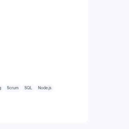
g
Scrum
SQL
Node.js