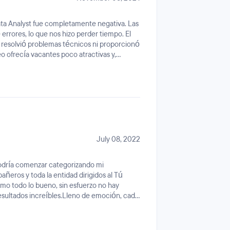
ta Analyst fue completamente negativa. Las
 errores, lo que nos hizo perder tiempo. El
 resolvió problemas técnicos ni proporcionó
o ofrecía vacantes poco atractivas y,
e contratada. El ratio profesor/alumno era
iles. No recibí lo prometido, como Power BI
o recomiendo este bootcamp.
July 08, 2022
 podría comenzar categorizando mi
ñeros y toda la entidad dirigidos al Tú
mo todo lo bueno, sin esfuerzo no hay
esultados increíbles.Lleno de emoción, cada
eto, y se creará dentro de ti un pequeño
ites.He disfrutado cada uno de los días,
 durante el proceso, pero repetiría sin