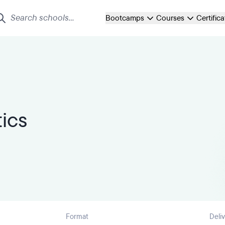
Bootcamps
Courses
Certific
ics
Format
Deli