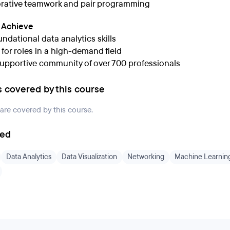
rative teamwork and pair programming
l Achieve
ndational data analytics skills
 for roles in a high-demand field
supportive community of over 700 professionals
s covered by this course
 are covered by this course.
ded
Data Analytics
Data Visualization
Networking
Machine Learnin