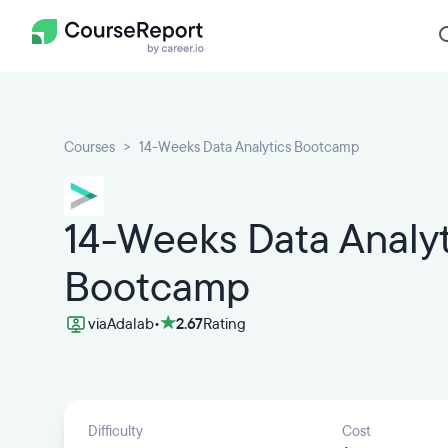
Courses
14-Weeks Data Analytics Bootcamp
14-Weeks Data Analyt
Bootcamp
via
Adalab
•
2.67
Rating
Difficulty
Cost