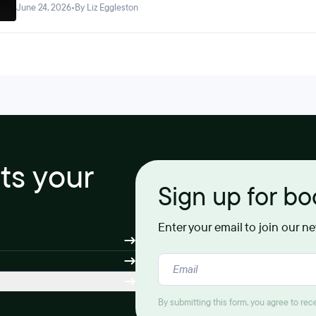
June 24, 2026
•
By Liz Eggleston
its your
Sign up for b
Enter your email to join our n
By submitting this form, you agree to re