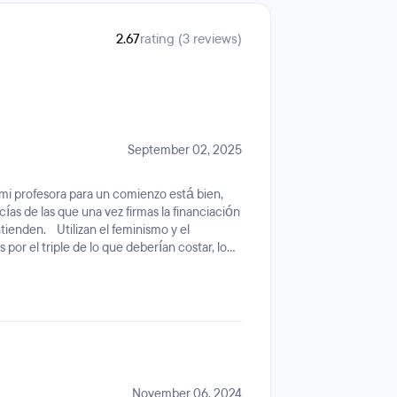
2.67
rating (3 reviews)
September 02, 2025
 mi profesora para un comienzo está bien,
ías de las que una vez firmas la financiación
ntienden. Utilizan el feminismo y el
or el triple de lo que deberían costar, lo
. Al finalizar el contacto con empresas es
idad bajísima, la idea del teletrabajo ni
e te preguntan lo que buscas. Muchas charlas
guro de que cuando comenzó buenas tenían
cuela más que quiere ganar en 3 meses y
 el grado en una universidad y ponerse una
enes suerte y con tu propio esfuerzo
r.
November 06, 2024