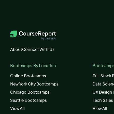
About
Connect With Us
Bootcamps By Location
Bootcamps 
Online Bootcamps
Full Stack
New York City Bootcamps
Data Scie
Chicago Bootcamps
UX Design
Seattle Bootcamps
Tech Sale
View All
View All