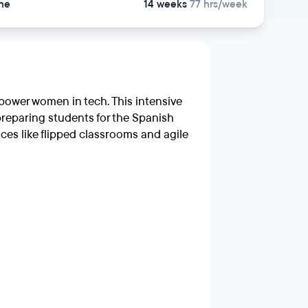
ne
14 weeks
77 hrs/week
power women in tech. This intensive
 preparing students for the Spanish
ces like flipped classrooms and agile