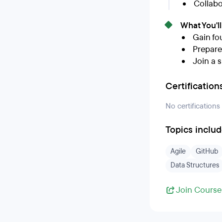
Collabo
What You'l
Gain fou
Prepare
Join a 
Certification
No certifications
Topics inclu
Agile
GitHub
Data Structures
Join Course