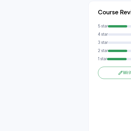
Course Rev
5 star
4 star
3 star
2 star
1 star
Wri