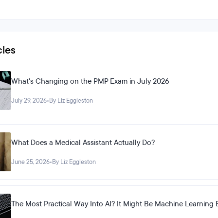
duda.Gracias a todos, ha sido una experie
cles
What's Changing on the PMP Exam in July 2026
July 29, 2026
•
By Liz Eggleston
What Does a Medical Assistant Actually Do?
June 25, 2026
•
By Liz Eggleston
The Most Practical Way Into AI? It Might Be Machine Learning 