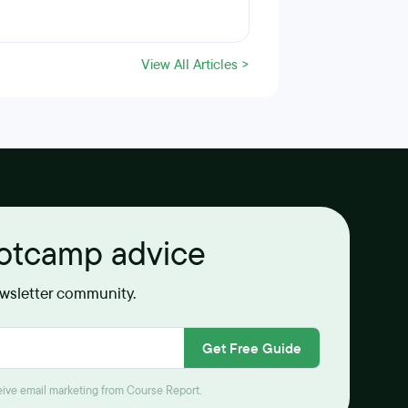
View All Articles >
ootcamp advice
ewsletter community.
Get Free Guide
ceive email marketing from Course Report.