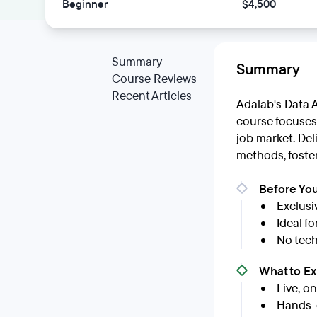
Beginner
$4,500
Summary
Summary
Course Reviews
Recent Articles
Adalab's Data 
course focuses 
job market. Del
methods, foster
Before You
Exclusi
Ideal fo
No tech
What to E
Live, o
Hands-o